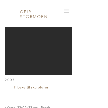
GEIR
STORMOEN
2007
Tilbake til skulpturer
«Kors» 22x22x22 cm Basalt