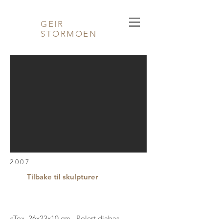
GEIR
STORMOEN
2007
Tilbake til skulpturer
«To» 26x23x10 cm Polert diabas